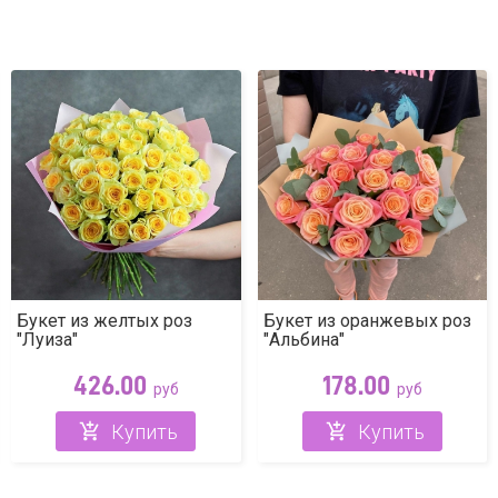
еями
ми
нтемами
Букет из желтых роз
Букет из оранжевых роз
"Луиза"
"Альбина"
426.00
178.00
руб
руб
Купить
Купить