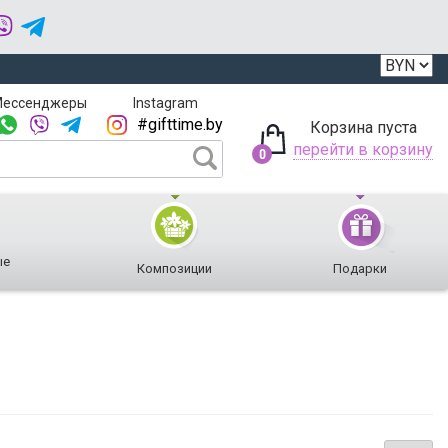
ессенджеры
Instagram
#gifttime.by
Корзина пуста
перейти в корзину
0
ые
Композиции
Подарки
Букеты из
 макаронс
Цветы и
Мужские
В шляпных коробках
Мужские
Цветы в
орехов и
вкусное
букеты
наборы
коробках
сухофруктов
 зефир
В подарочных коробках
 сладости
В деревянных ящиках
 орехи, сухофрукты
 фрукты