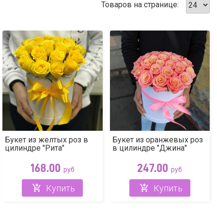
Товаров на странице:
Букет из желтых роз в
Букет из оранжевых роз
цилиндре "Рита"
в цилиндре "Джина"
168.00
247.00
руб
руб
Купить
Купить