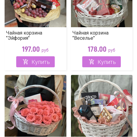
Чайная корзина
Чайная корзина
"Эйфория"
"Веселье"
197.00
178.00
руб
руб
Купить
Купить